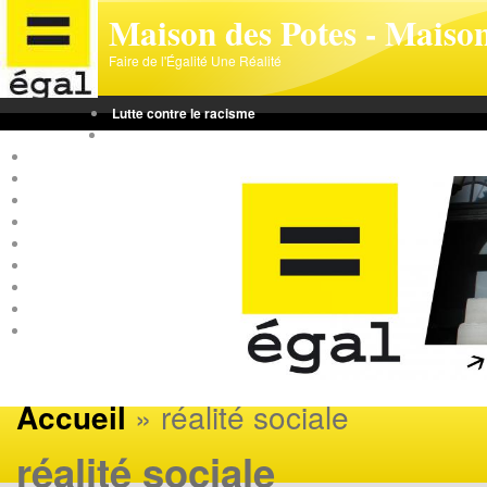
Aller au contenu principal
Maison des Potes - Maison
Faire de l'Égalité Une Réalité
Lutte contre le racisme
Lutte contre les discriminations
Lutte contre le sexisme
Incitation à la haine raciale
Emploi
Logement
Loisirs
Violences et Sécurité
Extrême droite
Immigration
mobilisation
» réalité sociale
Accueil
réalité sociale