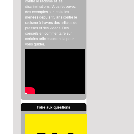
contre le racisme et les
discriminations. Vous retrouvez
des exemples sur les luttes
menées depuis 15 ans contre le
racisme à travers des articles de
presses et des vidéos. Des
conseils en commentaire sur
certains articles seront là pour
vous guider.
Foire aux questions