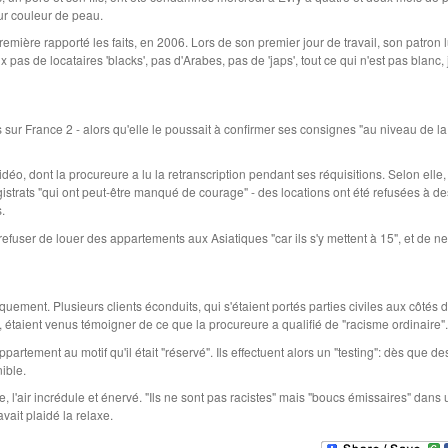
ur couleur de peau.
ière rapporté les faits, en 2006. Lors de son premier jour de travail, son patron l
pas de locataires 'blacks', pas d'Arabes, pas de 'japs', tout ce qui n'est pas blanc, 
s sur France 2 - alors qu'elle le poussait à confirmer ses consignes "au niveau de la
vidéo, dont la procureure a lu la retranscription pendant ses réquisitions. Selon elle
gistrats "qui ont peut-être manqué de courage" - des locations ont été refusées à de
es.
efuser de louer des appartements aux Asiatiques "car ils s'y mettent à 15", et de n
ment. Plusieurs clients éconduits, qui s'étaient portés parties civiles aux côtés 
, étaient venus témoigner de ce que la procureure a qualifié de "racisme ordinaire"
rtement au motif qu'il était "réservé". Ils effectuent alors un "testing": dès que d
nible.
ête, l'air incrédule et énervé. "Ils ne sont pas racistes" mais "boucs émissaires" dans 
vait plaidé la relaxe.