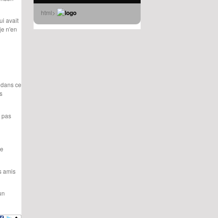
html>
ui avait
je n'en
, dans ce
s
e pas
de
.
es amis
un