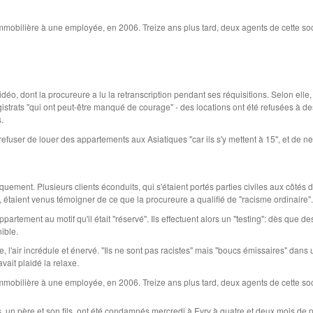
 immobilière à une employée, en 2006. Treize ans plus tard, deux agents de cette so
vidéo, dont la procureure a lu la retranscription pendant ses réquisitions. Selon elle
gistrats "qui ont peut-être manqué de courage" - des locations ont été refusées à de
es.
efuser de louer des appartements aux Asiatiques "car ils s'y mettent à 15", et de n
ment. Plusieurs clients éconduits, qui s'étaient portés parties civiles aux côtés 
, étaient venus témoigner de ce que la procureure a qualifié de "racisme ordinaire"
rtement au motif qu'il était "réservé". Ils effectuent alors un "testing": dès que d
nible.
ête, l'air incrédule et énervé. "Ils ne sont pas racistes" mais "boucs émissaires" dans 
vait plaidé la relaxe.
 immobilière à une employée, en 2006. Treize ans plus tard, deux agents de cette so
rs, un père et son fils, ont été condamnés mercredi à Evry à quatre et deux mois de 