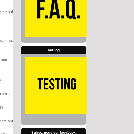
ciété ont
, dans ce
s
testing
e pas
de
.
es amis
un
ciété ont
Suivez-nous sur facebook
prison