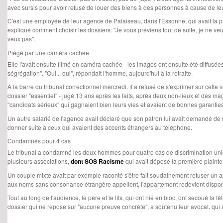
avec sursis pour avoir refusé de louer des biens à des personnes à cause de le
C'est une employée de leur agence de Palaiseau, dans l'Essonne, qui avait la prem
expliqué comment choisir les dossiers: "Je vous préviens tout de suite, je ne veux 
veux pas".
Piégé par une caméra cachée
Elle l'avait ensuite filmé en caméra cachée - les images ont ensuite été diffusée
ségrégation". "Oui... oui", répondait l'homme, aujourd'hui à la retraite.
A la barre du tribunal correctionnel mercredi, il a refusé de s'exprimer sur cette 
dossier "essentiel" - jugé 13 ans après les faits, après deux non-lieux et des ma
"candidats sérieux" qui gagnaient bien leurs vies et avaient de bonnes garanti
Un autre salarié de l'agence avait déclaré que son patron lui avait demandé de r
donner suite à ceux qui avaient des accents étrangers au téléphone.
Condamnés pour 4 cas
Le tribunal a condamné les deux hommes pour quatre cas de discrimination unique
plusieurs associations,
dont SOS Racisme
qui avait déposé la première plainte
Un couple mixte avait par exemple raconté s'être fait soudainement refuser un appa
aux noms sans consonance étrangère appellent, l'appartement redevient dispo
Tout au long de l'audience, le père et le fils, qui ont nié en bloc, ont secoué la t
dossier qui ne repose sur "aucune preuve concrète", a soutenu leur avocat, qui a