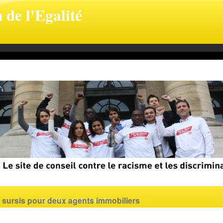
 de l'Egalité
egal.fr
c sursis pour deux agents immobiliers
Conception web Audience Pro