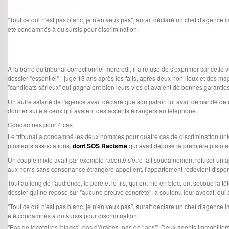
"Tout ce qui n'est pas blanc, je n'en veux pas", aurait déclaré un chef d'agence
été condamnés à du sursis pour discrimination.
A la barre du tribunal correctionnel mercredi, il a refusé de s'exprimer sur cette 
dossier "essentiel" - jugé 13 ans après les faits, après deux non-lieux et des ma
"candidats sérieux" qui gagnaient bien leurs vies et avaient de bonnes garanti
Un autre salarié de l'agence avait déclaré que son patron lui avait demandé de r
donner suite à ceux qui avaient des accents étrangers au téléphone.
Condamnés pour 4 cas
Le tribunal a condamné les deux hommes pour quatre cas de discrimination unique
plusieurs associations,
dont SOS Racisme
qui avait déposé la première plainte
Un couple mixte avait par exemple raconté s'être fait soudainement refuser un appa
aux noms sans consonance étrangère appellent, l'appartement redevient dispo
Tout au long de l'audience, le père et le fils, qui ont nié en bloc, ont secoué la t
dossier qui ne repose sur "aucune preuve concrète", a soutenu leur avocat, qui a
"Tout ce qui n'est pas blanc, je n'en veux pas", aurait déclaré un chef d'agence
été condamnés à du sursis pour discrimination.
"Pas de locataires 'blacks', pas d'Arabes, pas de 'japs'". Deux agents immobilie