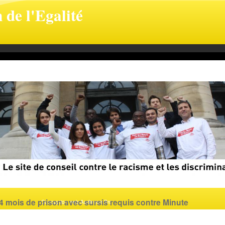
 de l'Egalité
egal.fr
4 mois de prison avec sursis requis contre Minute
Conception web Audience Pro