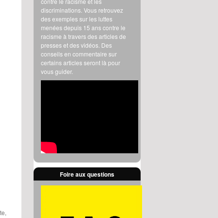
contre le racisme et les
discriminations. Vous retrouvez
des exemples sur les luttes
menées depuis 15 ans contre le
racisme à travers des articles de
presses et des vidéos. Des
conseils en commentaire sur
certains articles seront là pour
vous guider.
Foire aux questions
te,