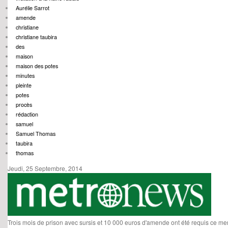
Aurélie Sarrot
amende
christiane
christiane taubira
des
maison
maison des potes
minutes
pleinte
potes
procès
rédaction
samuel
Samuel Thomas
taubira
thomas
Jeudi, 25 Septembre, 2014
Trois mois de prison avec sursis et 10 000 euros d'amende ont été requis ce mer