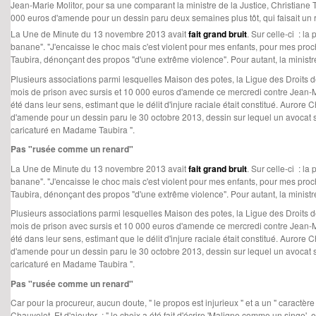
Jean-Marie Molitor, pour sa une comparant la ministre de la Justice, Christiane 
000 euros d'amende pour un dessin paru deux semaines plus tôt, qui faisait un 
La Une de Minute du 13 novembre 2013 avait
fait grand bruit
. Sur celle-ci : l
banane". "J'encaisse le choc mais c'est violent pour mes enfants, pour mes proc
Taubira, dénonçant des propos "d'une extrême violence". Pour autant, la ministre 
Plusieurs associations parmi lesquelles Maison des potes, la Ligue des Droits de
mois de prison avec sursis et 10 000 euros d'amende ce mercredi contre Jean-Mar
été dans leur sens, estimant que le délit d'injure raciale était constitué. Auror
d'amende pour un dessin paru le 30 octobre 2013, dessin sur lequel un avocat s'
caricaturé en Madame Taubira ".
Pas "rusée comme un renard"
La Une de Minute du 13 novembre 2013 avait
fait grand bruit
. Sur celle-ci : l
banane". "J'encaisse le choc mais c'est violent pour mes enfants, pour mes proc
Taubira, dénonçant des propos "d'une extrême violence". Pour autant, la ministre 
Plusieurs associations parmi lesquelles Maison des potes, la Ligue des Droits de
mois de prison avec sursis et 10 000 euros d'amende ce mercredi contre Jean-Mar
été dans leur sens, estimant que le délit d'injure raciale était constitué. Auror
d'amende pour un dessin paru le 30 octobre 2013, dessin sur lequel un avocat s'
caricaturé en Madame Taubira ".
Pas "rusée comme un renard"
Car pour la procureur, aucun doute, " le propos est injurieux " et a un " caractèr
Chauvelot. Et d'ajouter : " le choix a été fait d'écrire 'Maligne comme un singe', 