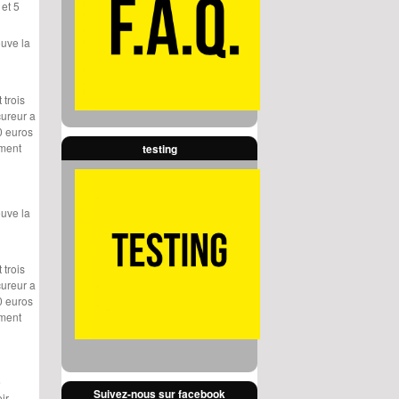
 et 5
ouve la
 trois
cureur a
0 euros
ement
testing
ouve la
 trois
cureur a
0 euros
ement
e
Suivez-nous sur facebook
ir