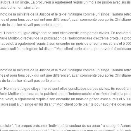
Taubira, à un singe. La procureur a également requis un mois de prison avec sursis
rapprochement similaire.
a photo de la ministre de la Justice et le texte, "Maligne comme un singe, Taubira retr
hes et pour tous ceux qui ont une différence", avait commenté peu après Christiane
de la Justice n'avait pas porté plainte.
 l'Homme et Ligue citoyenne se sont elles constituées parties civiles. En requérant
ie Molitor, directeur de la publication de l'hebdomadaire d'extrême droite, la pro
e Chauvelot, a également requis à son encontre un mois de prison avec sursis et 5 00
adressait à un singe en lui disant " Mon client porte plainte pour avoir été odieus
a photo de la ministre de la Justice et le texte, "Maligne comme un singe, Taubira retr
hes et pour tous ceux qui ont une différence", avait commenté peu après Christiane
de la Justice n'avait pas porté plainte.
 l'Homme et Ligue citoyenne se sont elles constituées parties civiles. En requérant
ie Molitor, directeur de la publication de l'hebdomadaire d'extrême droite, la pro
e Chauvelot, a également requis à son encontre un mois de prison avec sursis et 5 00
adressait à un singe en lui disant " Mon client porte plainte pour avoir été odieus
e raciste ". "Le propos présume l'individu à la couleur de sa peau " a souligné Auror
et non rusée comme un renard ". " Minute n'en est pas à son coup d'essai", a fait valo